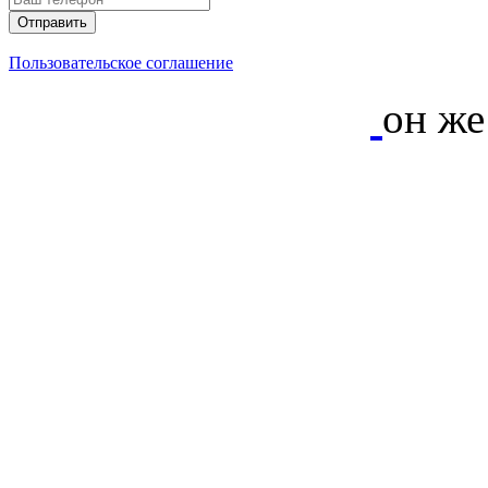
Пользовательское соглашение
8 967 930-07-87
он ж
Сайт https://ndv-info.r